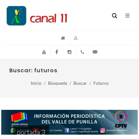
YouTube
Facebook
Instagram
(+54)(9)3548-576073
info@canal11lacumb
Buscar: futuros
Inicio
Búsqueda
Buscar
Futuros
portada 3