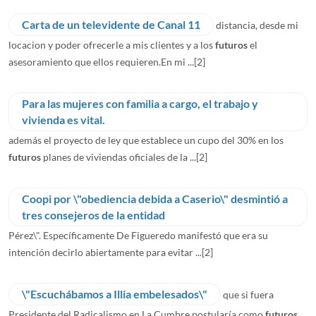
Carta de un televidente de Canal 11
distancia, desde mi
locacion y poder ofrecerle a mis clientes y a los
futuros
el
asesoramiento que ellos requieren.En mi ...
[2]
Para las mujeres con familia a cargo, el trabajo y
vivienda es vital.
además el proyecto de ley que establece un cupo del 30% en los
futuros
planes de viviendas oficiales de la ...
[2]
Coopi por \"obediencia debida a Caserio\" desmintió a
tres consejeros de la entidad
Pérez\". Específicamente De Figueredo manifestó que era su
intención decirlo abiertamente para evitar ...
[2]
\"Escuchábamos a Illia embelesados\"
que si fuera
Presidente del Radicalismo en La Cumbre postularía como
futuros