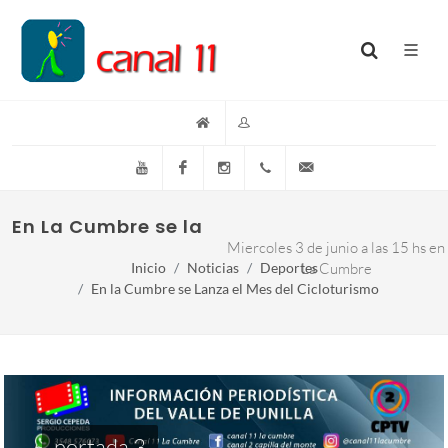
YouTube
Facebook
Instagram
(+54)(9)3548-576073
info@canal11lacumb
En La Cumbre se lanza el Mes del Ciclotur
Miercoles 3 de junio a las 15 hs en
Inicio
Noticias
Deportes
La Cumbre
En la Cumbre se Lanza el Mes del Cicloturismo
portada 3