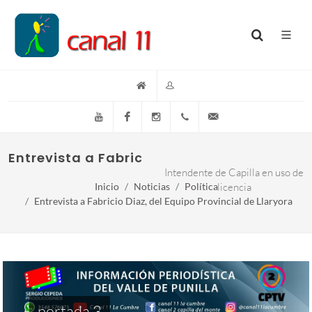
YouTube
Facebook
Instagram
(+54)(9)3548-576073
info@canal11lacumb
Entrevista a Fabricio Diaz, del equipo prov
Intendente de Capilla en uso de
Inicio
Noticias
Política
licencia
Entrevista a Fabricio Diaz, del Equipo Provincial de Llaryora
portada 3