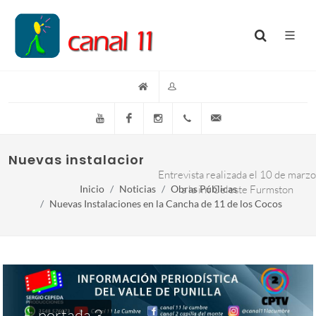
YouTube
Facebook
Instagram
(+54)(9)3548-576073
info@canal11lacumb
Nuevas instalaciones en la cancha de 11 d
Entrevista realizada el 10 de marzo
Inicio
Noticias
Obras Públicas
a la int Celeste Furmston
Nuevas Instalaciones en la Cancha de 11 de los Cocos
portada 3