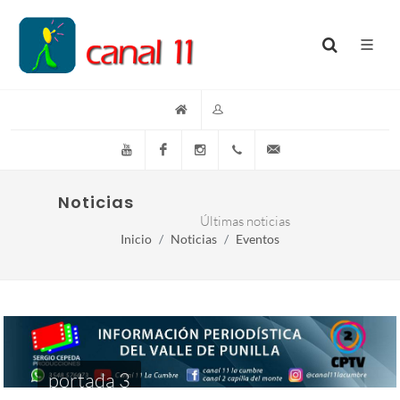
YouTube
Facebook
Instagram
(+54)(9)3548-576073
info@canal11lacumb
Noticias
Últimas noticias
Inicio
Noticias
Eventos
portada 3