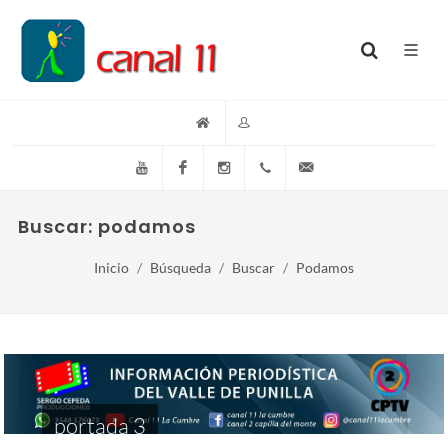
YouTube
Facebook
Instagram
(+54)(9)3548-576073
info@canal11lacumb
Buscar: podamos
Inicio
Búsqueda
Buscar
Podamos
portada 3