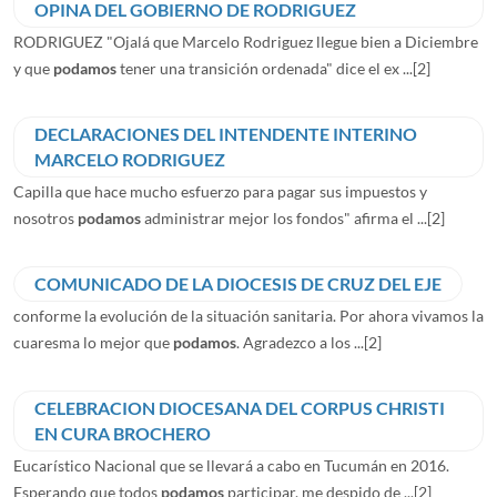
OPINA DEL GOBIERNO DE RODRIGUEZ
RODRIGUEZ "Ojalá que Marcelo Rodriguez llegue bien a Diciembre
y que
podamos
tener una transición ordenada" dice el ex ...
[2]
DECLARACIONES DEL INTENDENTE INTERINO
MARCELO RODRIGUEZ
Capilla que hace mucho esfuerzo para pagar sus impuestos y
nosotros
podamos
administrar mejor los fondos" afirma el ...
[2]
COMUNICADO DE LA DIOCESIS DE CRUZ DEL EJE
conforme la evolución de la situación sanitaria. Por ahora vivamos la
cuaresma lo mejor que
podamos
. Agradezco a los ...
[2]
CELEBRACION DIOCESANA DEL CORPUS CHRISTI
EN CURA BROCHERO
Eucarístico Nacional que se llevará a cabo en Tucumán en 2016.
Esperando que todos
podamos
participar, me despido de ...
[2]