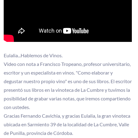
Eulalia...Hablemos de Vinos.
Video con nota a Francisco Tropeano, profesor universitario,
escritor y un especialista en vinos. "Como elaborar y
degustar nuestro propio vino" es uno de sus libros. El escritor
presentó sus libros en la vinoteca de La Cumbre y tuvimos la
posibilidad de grabar varias notas, que iremos compartiendo
con ustedes.
Gracias Fernando Cavichia, y gracias Eulalia, la gran vinoteca
ubicada en Sarmiento 39 de la localidad de La Cumbre, Valle
de Punilla, provincia de Córdoba.