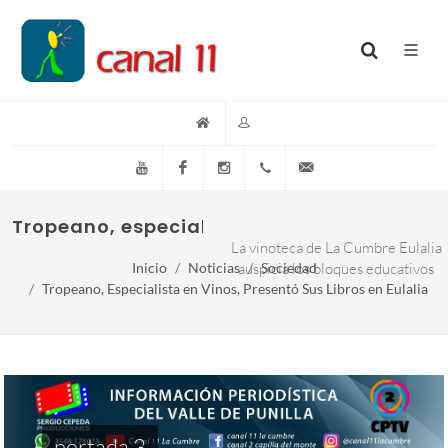
YouTube
Facebook
Instagram
(+54)(9)3548-576073
info@canal11lacumb
Tropeano, especialista en vinos, presentó s
La vinoteca de La Cumbre Eulalia
Inicio
Noticias
auspicia los bloques educativos
Sociedad
Tropeano, Especialista en Vinos, Presentó Sus Libros en Eulalia
portada 3