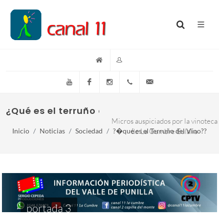
YouTube
Facebook
Instagram
(+54)(9)3548-576073
info@canal11lacumb
¿Qué es el terruño del vino??
Micros auspiciados por la vinoteca
Inicio
Noticias
Sociedad
?�qué es el Terruño del Vino??
de La Cumbre Eulalia
portada 3