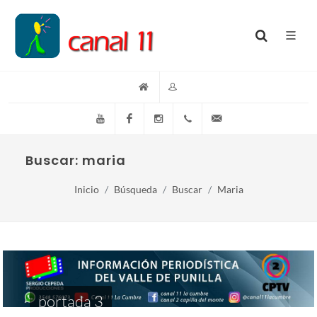
YouTube
Facebook
Instagram
(+54)(9)3548-576073
info@canal11lacumb
Buscar: maria
Inicio
Búsqueda
Buscar
Maria
portada 3