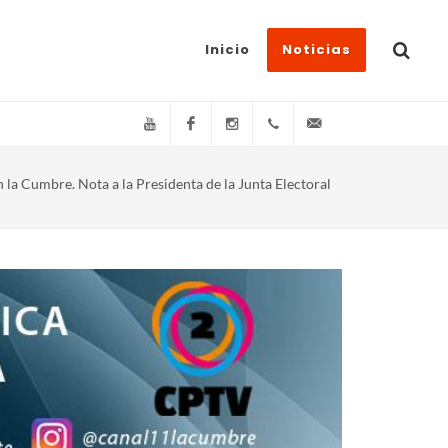
Inicio
Noticias
YouTube
Facebook
Instagram
(+54)(9)3548-576073
info@canal11lacum
 la Cumbre. Nota a la Presidenta de la Junta Electoral