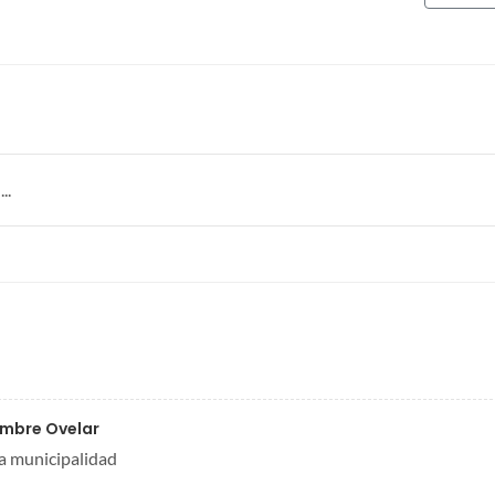
..
umbre Ovelar
la municipalidad