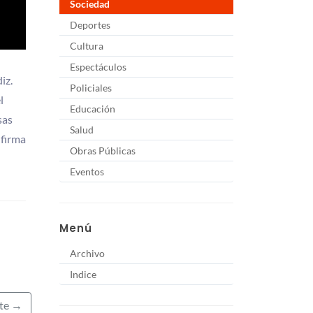
Sociedad
Deportes
Cultura
Espectáculos
iz.
Policiales
l
Educación
sas
Salud
nfirma
Obras Públicas
Eventos
Menú
Archivo
Indice
nte →