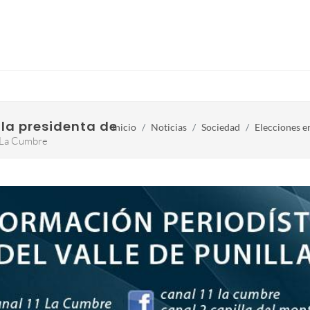
la presidenta de la Junta Electoral
Inicio
Noticias
Sociedad
Elecciones en
n La Cumbre