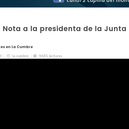
 Nota a la presidenta de la Junta
tes en La Cumbre
d
la cumbre
9685 lecturas