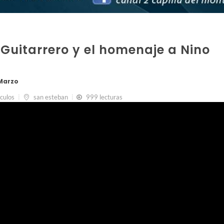
 Guitarrero y el homenaje a Nino
 Marzo
culos
san esteban
999 lecturas