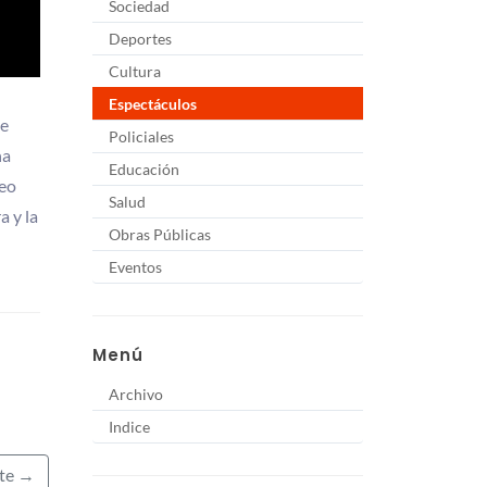
Sociedad
Deportes
Cultura
Espectáculos
de
Policiales
na
Educación
deo
Salud
a y la
Obras Públicas
Eventos
Menú
Archivo
Indice
nte →