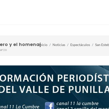
rero y el homenaje a Nino Luna
Inicio
Noticias
Espectáculos
San Esteb
Marzo