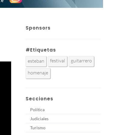
Sponsors
#Etiquetas
festival
guitarrero
esteban
homenaje
Secciones
Política
Judiciales
Turismo