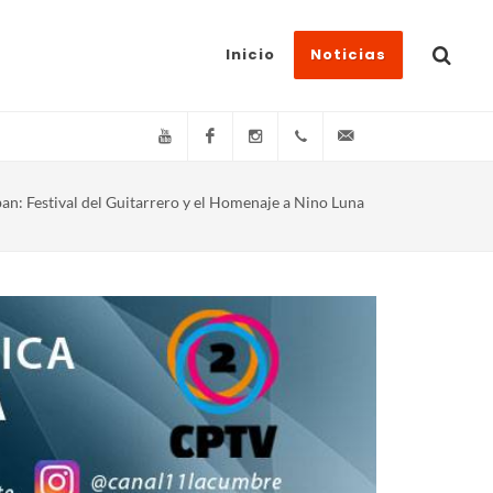
Inicio
Noticias
YouTube
Facebook
Instagram
(+54)(9)3548-576073
info@canal11lacum
an: Festival del Guitarrero y el Homenaje a Nino Luna