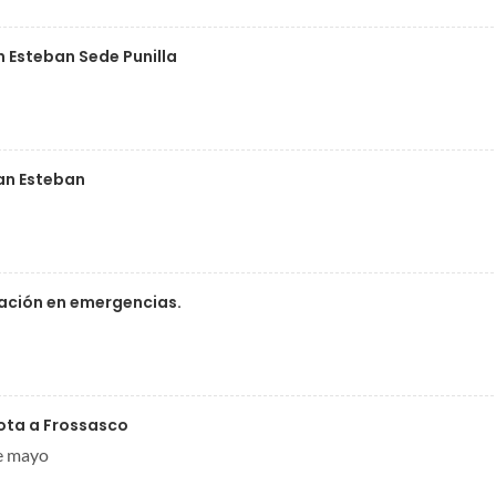
n Esteban Sede Punilla
San Esteban
tación en emergencias.
Nota a Frossasco
de mayo