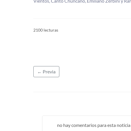
Vientos, Canto Chuncano, Emiliano Zerbini y Ra
2100 lecturas
← Previa
no hay comentarios para esta noticia .