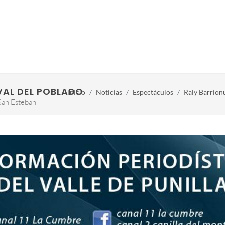
VAL DEL POBLADO HISTORICO DE DOLORES
Inicio
Noticias
Espectáculos
Raly Barrion
 San Esteban