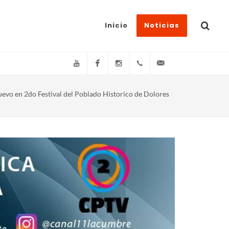
Inicio
Noticias
YouTube
Facebook
Instagram
(+54)(9)3548-576073
info@canal11lacum
uevo en 2do Festival del Poblado Historico de Dolores