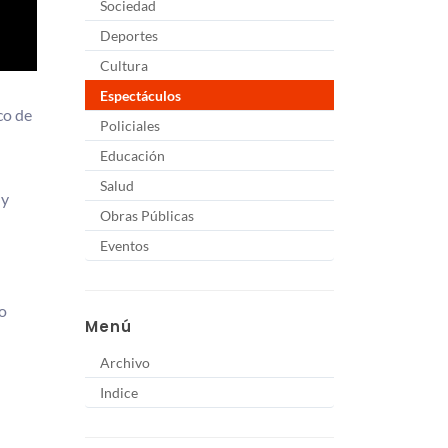
Sociedad
Deportes
Cultura
Espectáculos
co de
Policiales
Educación
Salud
 y
Obras Públicas
Eventos
no
Menú
Archivo
Indice