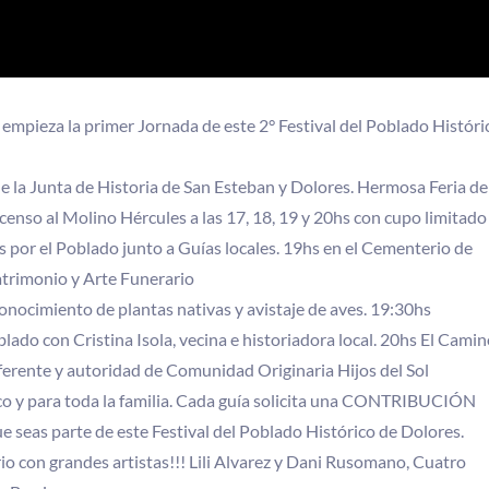
 empieza la primer Jornada de este 2° Festival del Poblado Históri
e la Junta de Historia de San Esteban y Dolores. Hermosa Feria de
censo al Molino Hércules a las 17, 18, 19 y 20hs con cupo limitado
hs por el Poblado junto a Guías locales. 19hs en el Cementerio de
atrimonio y Arte Funerario
nocimiento de plantas nativas y avistaje de aves. 19:30hs
lado con Cristina Isola, vecina e historiadora local. 20hs El Cami
eferente y autoridad de Comunidad Originaria Hijos del Sol
co y para toda la familia. Cada guía solicita una CONTRIBUCIÓN
as parte de este Festival del Poblado Histórico de Dolores.
o con grandes artistas!!! Lili Alvarez y Dani Rusomano, Cuatro