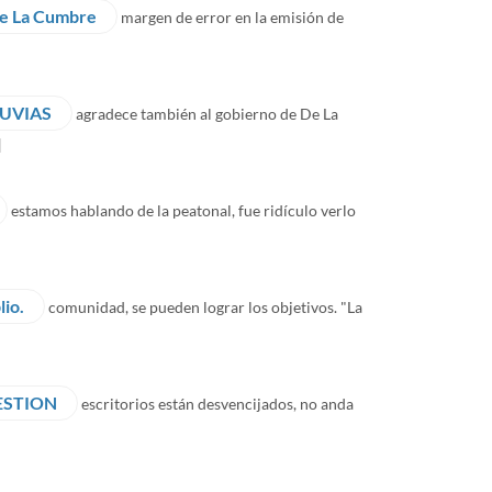
 de La Cumbre
margen de error en la emisión de
LUVIAS
agradece también al gobierno de De La
]
estamos hablando de la peatonal, fue ridículo verlo
lio.
comunidad, se pueden lograr los objetivos. "La
ESTION
escritorios están desvencijados, no anda