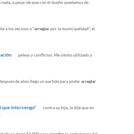
n nada, a pesar de que con el dueño quedamos de
te a los vecinos a "
arreglar
por la municipalidad", el
ración
peleas y conflictos. Me siento utilizado y
despues de años llego un partida para poder
arreglar
dí que intervenga"
contra su hija, le dije que en
]
mbellone donó $4.000 para
arreglar
la ambulancia del