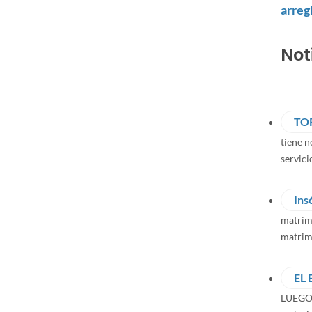
arreg
Not
TO
tiene 
servici
Ins
matrimo
matrimo
EL
LUEGO D