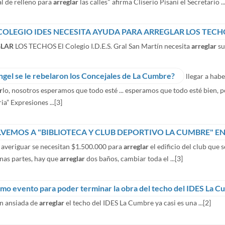
l de relleno para
arreglar
las calles" afirma Cliserio Pisani el Secretario ..
 COLEGIO IDES NECESITA AYUDA PARA ARREGLAR LOS TEC
LAR
LOS TECHOS El Colegio I.D.E.S. Gral San Martín necesita
arreglar
sus
ngel se le rebelaron los Concejales de La Cumbre?
llegar a ha
r
lo, nosotros esperamos que todo esté ... esperamos que todo esté bien, p
ia” Expresiones ...
[3]
LVEMOS A "BIBLIOTECA Y CLUB DEPORTIVO LA CUMBRE" E
 averiguar se necesitan $1.500.000 para
arreglar
el edificio del club que se
nas partes, hay que
arreglar
dos baños, cambiar toda el ...
[3]
imo evento para poder terminar la obra del techo del IDES La 
an ansiada de
arreglar
el techo del IDES La Cumbre ya casi es una ...
[2]