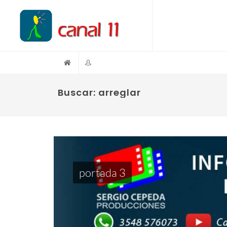
Buscar: arreglar
portada 3