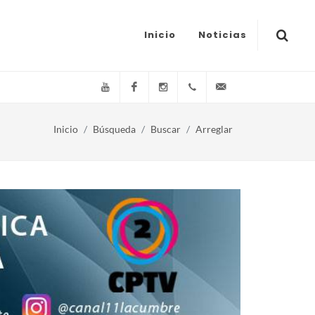
Inicio
Noticias
YouTube
Facebook
Instagram
(+54)(9)3548-576073
info@canal11lacum
Inicio
Búsqueda
Buscar
Arreglar