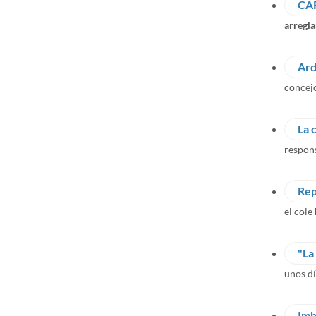
CA
arregla
Ard
concejo 
La 
respon
Rep
el cole 
"La
unos dí
Imb