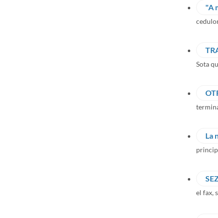
"A 
cedulon
TR
Sota qu
OT
termina
La 
princip
SE
el fax,