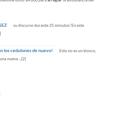
SEZ
su discurso durante 25 minutos."En este
]
gan los cedulones de nuevo!
Esto no es un kiosco,
na nueva ...
[2]