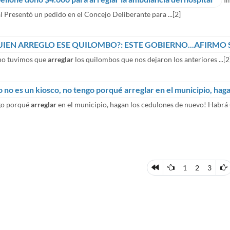
l Presentó un pedido en el Concejo Deliberante para ...
[2]
UIEN ARREGLO ESE QUILOMBO?: ESTE GOBIERNO...AFIRMO 
no tuvimos que
arreglar
los quilombos que nos dejaron los anteriores ...
[2
o no es un kiosco, no tengo porqué arreglar en el municipio, ha
go porqué
arreglar
en el municipio, hagan los cedulones de nuevo! Habrá u
1
2
3