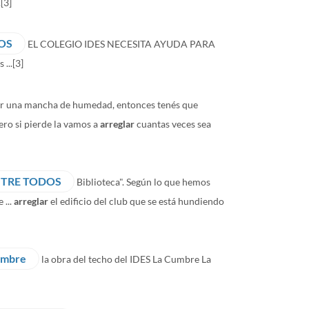
.
[3]
HOS
EL COLEGIO IDES NECESITA AYUDA PARA
 ...
[3]
ber una mancha de humedad, entonces tenés que
ero si pierde la vamos a
arreglar
cuantas veces sea
NTRE TODOS
Biblioteca". Según lo que hemos
 ...
arreglar
el edificio del club que se está hundiendo
Cumbre
la obra del techo del IDES La Cumbre La