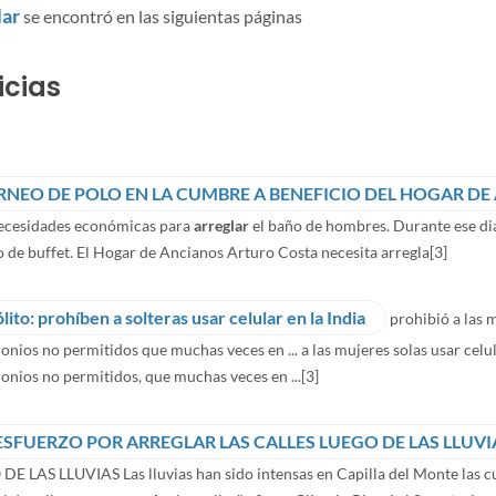
lar
se encontró en las siguientas páginas
icias
RNEO DE POLO EN LA CUMBRE A BENEFICIO DEL HOGAR DE
necesidades económicas para
arreglar
el baño de hombres. Durante ese dia 
o de buffet. El Hogar de Ancianos Arturo Costa necesita arregla
[3]
ólito: prohíben a solteras usar celular en la India
prohibió a las 
nios no permitidos que muchas veces en ... a las mujeres solas usar celu
nios no permitidos, que muchas veces en ...
[3]
 ESFUERZO POR ARREGLAR LAS CALLES LUEGO DE LAS LLUVI
E LAS LLUVIAS Las lluvias han sido intensas en Capilla del Monte las c