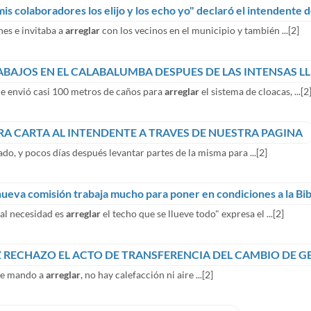
mis colaboradores los elijo y los echo yo" declaró el intendente
es e invitaba a
arreglar
con los vecinos en el municipio y también ...
[2]
ABAJOS EN EL CALABALUMBA DESPUES DE LAS INTENSAS L
e envió casi 100 metros de caños para
arreglar
el sistema de cloacas, ...
[2
RA CARTA AL INTENDENTE A TRAVES DE NUESTRA PAGINA
do, y pocos días después levantar partes de la misma para ...
[2]
nueva comisión trabaja mucho para poner en condiciones a la Bib
al necesidad es
arreglar
el techo que se llueve todo" expresa el ...
[2]
Z RECHAZO EL ACTO DE TRANSFERENCIA DEL CAMBIO DE G
 se mando a
arreglar
, no hay calefacción ni aire ...
[2]