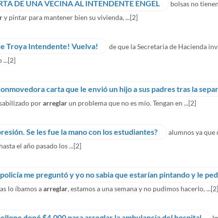
RTA DE UNA VECINA AL INTENDENTE ENGEL
bolsas no tiene
r
y pintar para mantener bien su vivienda, ...
[2]
e Troya Intendente! Vuelva!
de que la Secretaria de Hacienda invi
...
[2]
conmovedora carta que le envió un hijo a sus padres tras la sepa
sabilizado por
arreglar
un problema que no es mío. Tengan en ...
[2]
resión. Se les fue la mano con los estudiantes?
alumnos ya que 
hasta el año pasado los ...
[2]
 policía me preguntó y yo no sabia que estarían pintando y le pe
as lo íbamos a
arreglar
, estamos a una semana y no pudimos hacerlo, ...
[2
ellone donó $4.000 para arreglar la ambulancia del hospital
I