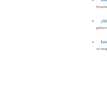
hospita
¿Q
gobier
Est
no ten