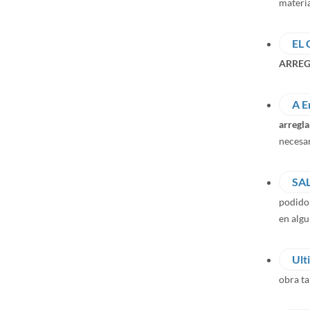
materia
EL
ARREG
A E
arregla
necesar
SA
podido
en algu
Ult
obra t