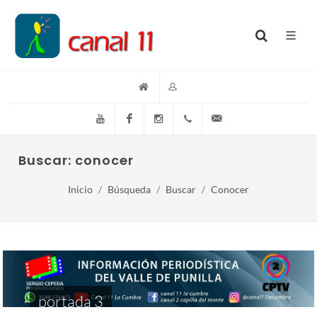
YouTube
Facebook
Instagram
(+54)(9)3548-576073
info@canal11lacumb
Buscar: conocer
Inicio
Búsqueda
Buscar
Conocer
portada 3