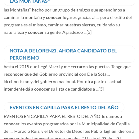
LAS MONTAÑAS"
las Montañas" hecho por un grupo de amigos que aprendimos a
caminar la montaña y
conocer
lugares gracias al ... pero el estilo del
programa es el mismo, caminar nuestras sierras, cuidando su
naturaleza y
conocer
su gente. Agradezco ...
[3]
NOTA A DE LORENZI, AHORA CANDIDATO DEL
PERONISMO
hasta el 2015 que llegó Macri y me cerraron las puertas. Tengo que
re
conocer
que del Gobierno provincial con De la Sota ...
kirchnerismo y del gobierno nacional. Por otra parte el actual
intendente dá a
conocer
su lista de candidatos a ...
[3]
EVENTOS EN CAPILLA PARA EL RESTO DEL AÑO
EVENTOS EN CAPILLA PARA EL RESTO DEL AÑO Te damos a
conocer
los eventos programados por la Municipalidad de Capilla
del ... Horacio Ruiz, y el Director de Deportes Pablo Tagliani dieron a
conocer
todos los eventos programados. * Hasta el 23 de ...
[3]