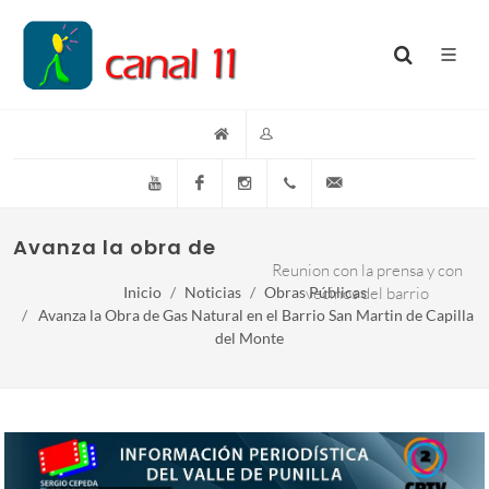
YouTube
Facebook
Instagram
(+54)(9)3548-576073
info@canal11lacumb
Avanza la obra de gas natural en el Barrio
Reunion con la prensa y con
Inicio
Noticias
Obras Públicas
vecinos del barrio
Avanza la Obra de Gas Natural en el Barrio San Martin de Capilla
del Monte