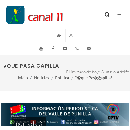
YouTube
Facebook
Instagram
(+54)(9)3548-576073
info@canal11lacumb
¿QUE PASA CAPILLA?
El invitado de hoy: Gustavo Adolfo
Inicio
Noticias
Política
?�que Pasa Capilla?
Sez
portada 3