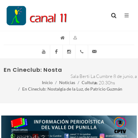
YouTube
Facebook
Instagram
(+54)(9)3548-576073
info@canal11lacumb
En Cineclub: Nostalgia de la luz, de Patri
Sala Berti La Cumbre 8 de junio, a
Inicio
Noticias
Cultura
las 20.30hs
En Cineclub: Nostalgia de la Luz, de Patricio Guzmán
portada 3