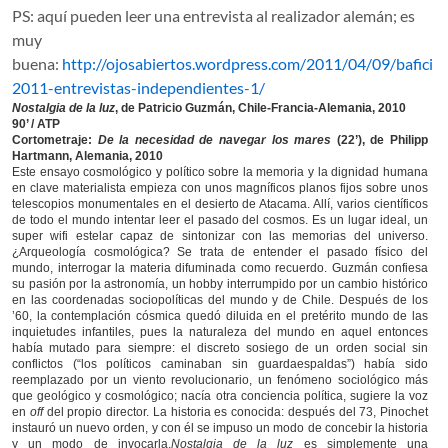
PS: aquí pueden leer una entrevista al realizador alemán; es
muy
buena:
http://ojosabiertos.wordpress.com/2011/04/09/bafici-
2011-entrevistas-independientes-1/
Nostalgia de la luz
, de Patricio Guzmán, Chile-Francia-Alemania, 2010
90’ / ATP
Cortometraje:
De la necesidad de navegar los mares
(22’), de Philipp
Hartmann, Alemania, 2010
Este ensayo cosmológico y político sobre la memoria y la dignidad humana
en clave materialista empieza con unos magníficos planos fijos sobre unos
telescopios monumentales en el desierto de Atacama. Allí, varios científicos
de todo el mundo intentar leer el pasado del cosmos. Es un lugar ideal, un
super wifi estelar capaz de sintonizar con las memorias del universo.
¿Arqueología cosmológica? Se trata de entender el pasado físico del
mundo, interrogar la materia difuminada como recuerdo. Guzmán confiesa
su pasión por la astronomía, un hobby interrumpido por un cambio histórico
en las coordenadas sociopolíticas del mundo y de Chile. Después de los
’60, la contemplación cósmica quedó diluida en el pretérito mundo de las
inquietudes infantiles, pues la naturaleza del mundo en aquel entonces
había mutado para siempre: el discreto sosiego de un orden social sin
conflictos (“los políticos caminaban sin guardaespaldas”) había sido
reemplazado por un viento revolucionario, un fenómeno sociológico más
que geológico y cosmológico; nacía otra conciencia política, sugiere la voz
en
off
del propio director. La historia es conocida: después del 73, Pinochet
instauró un nuevo orden, y con él se impuso un modo de concebir la historia
y un modo de invocarla.
Nostalgia de la luz
es simplemente una