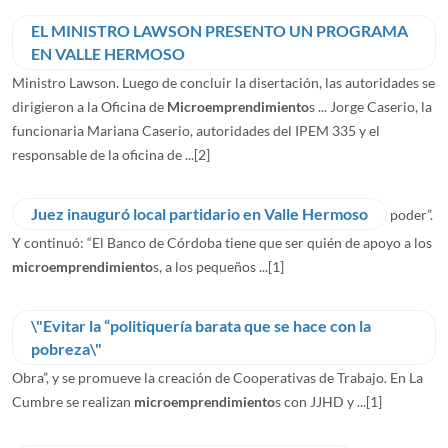
EL MINISTRO LAWSON PRESENTO UN PROGRAMA
EN VALLE HERMOSO
Ministro Lawson. Luego de concluir la disertación, las autoridades se
dirigieron a la Oficina de
Microemprendimiento
s ... Jorge Caserio, la
funcionaria Mariana Caserio, autoridades del IPEM 335 y el
responsable de la oficina de ...
[2]
Juez inauguró local partidario en Valle Hermoso
poder”.
Y continuó: “El Banco de Córdoba tiene que ser quién de apoyo a los
microemprendimiento
s, a los pequeños ...
[1]
\"Evitar la “politiquería barata que se hace con la
pobreza\"
Obra”, y se promueve la creación de Cooperativas de Trabajo. En La
Cumbre se realizan
microemprendimiento
s con JJHD y ...
[1]