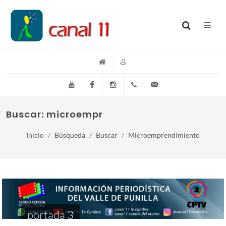
YouTube
Facebook
Instagram
(+54)(9)3548-576073
info@canal11lacumb
Buscar: microemprendimiento
Inicio
Búsqueda
Buscar
Microemprendimiento
portada 3