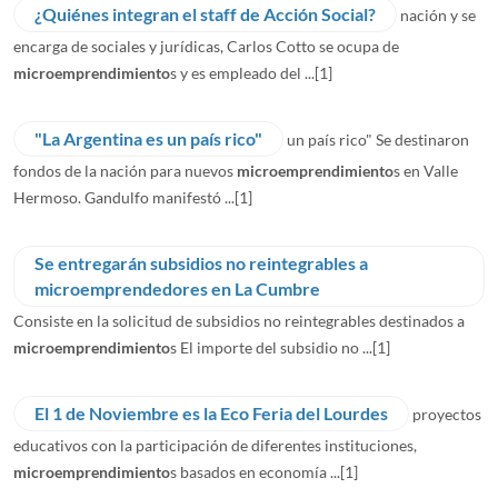
¿Quiénes integran el staff de Acción Social?
nación y se
encarga de sociales y jurídicas, Carlos Cotto se ocupa de
microemprendimiento
s y es empleado del ...
[1]
"La Argentina es un país rico"
un país rico" Se destinaron
fondos de la nación para nuevos
microemprendimiento
s en Valle
Hermoso. Gandulfo manifestó ...
[1]
Se entregarán subsidios no reintegrables a
microemprendedores en La Cumbre
Consiste en la solicitud de subsidios no reintegrables destinados a
microemprendimiento
s El importe del subsidio no ...
[1]
El 1 de Noviembre es la Eco Feria del Lourdes
proyectos
educativos con la participación de diferentes instituciones,
microemprendimiento
s basados en economía ...
[1]