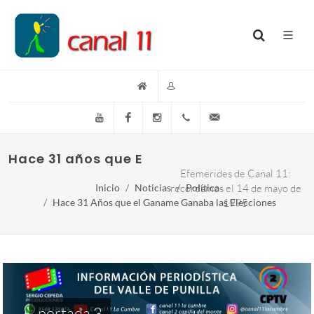
YouTube
Facebook
Instagram
(+54)(9)3548-576073
info@canal11lacumb
Hace 31 años que El Ganame ganaba las e
Efemerides de Canal 11:
Inicio
Noticias
recordamos el 14 de mayo de
Política
Hace 31 Años que el Ganame Ganaba las Elecciones
1995
portada 3