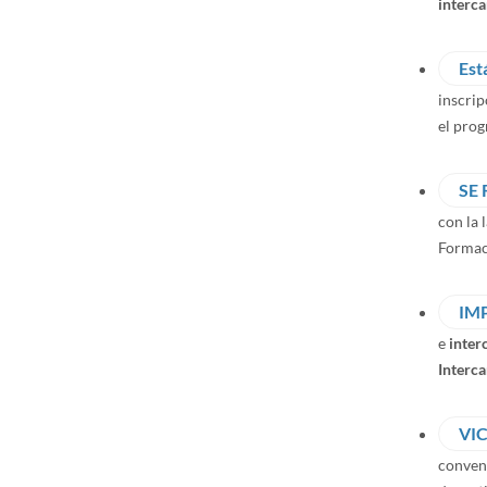
interc
inscrip
el pro
SE
con la 
Formaci
IM
e
inter
Interc
VI
conven