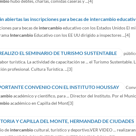
ambio
hubo debtes, charlas, comidas caseras y ...
[4]
ciones para becas de
intercambio
educativo con los Estados Unidos‏ El ministerio de ... que están abiertas las inscripciones para
grama
Intercambio
Educativo con los EE UU dirigido a inspectores ...
[4]
 REALIZO EL SEMINARIO DE TURISMO SUSTENTABLE
públic
labor turística. La actividad de capacitación se ... el Turismo Sustentable
ón profesional. Cultura Turística. ...
[3]
PORTANTE CONVENIO CON EL INSTITUTO HOUSSAY
Conve
cambio
académico y científico, para ... Director del Instituto. Por el Mun
ambio
académico en Capilla del Mont
[3]
CTORIA Y CAPILLA DEL MONTE, HERMANDAD DE CIUDADES
io de
intercambio
cultural, turístico y deportivo.VER VIDEO ... realizar