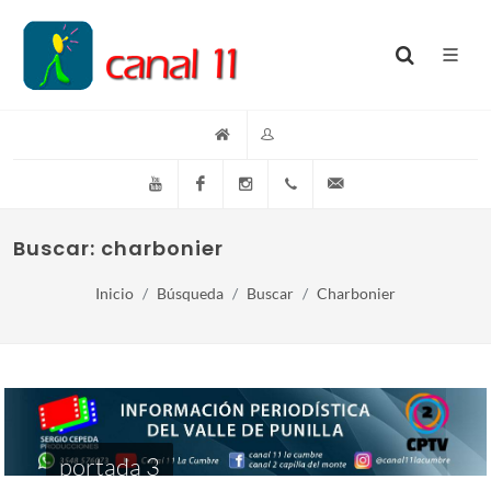
YouTube
Facebook
Instagram
(+54)(9)3548-576073
info@canal11lacumb
Buscar: charbonier
Inicio
Búsqueda
Buscar
Charbonier
portada 3