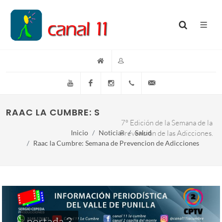
YouTube
Facebook
Instagram
(+54)(9)3548-576073
info@canal11lacumb
RAAC LA CUMBRE: SEMANA DE PREVENCION 
7° Edición de la Semana de la
Inicio
Noticias
Prevención de las Adicciones.
Salud
Raac la Cumbre: Semana de Prevencion de Adicciones
portada 3