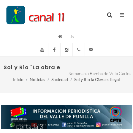
YouTube
Facebook
Instagram
(+54)(9)3548-576073
info@canal11lacumb
Sol y Río "La obra es ilegal"
Semanario Bamba de Villa Carlos
Inicio
Noticias
Sociedad
Sol y Río la Obra es Ilegal
Paz
portada 3