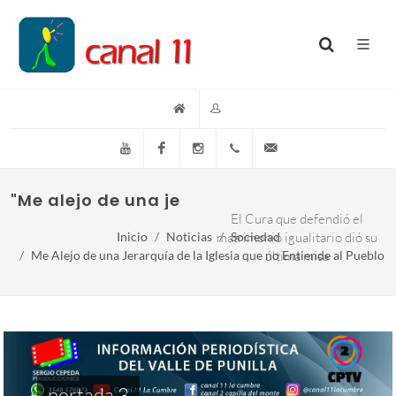
YouTube
Facebook
Instagram
(+54)(9)3548-576073
info@canal11lacumb
"Me alejo de una jerarquía de la Iglesia qu
El Cura que defendió el
Inicio
Noticias
matrimonio igualitario dió su
Sociedad
Me Alejo de una Jerarquía de la Iglesia que no Entiende al Pueblo
última misa
portada 3