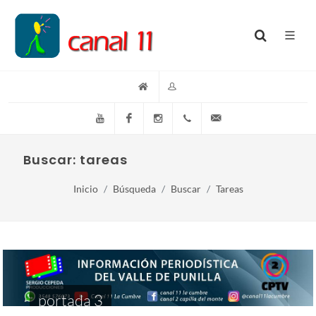
YouTube
Facebook
Instagram
(+54)(9)3548-576073
info@canal11lacumb
Buscar: tareas
Inicio
Búsqueda
Buscar
Tareas
portada 3