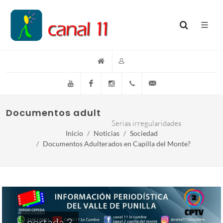
YouTube
Facebook
Instagram
(+54)(9)3548-576073
info@canal11lacumb
Documentos adulterados en Capilla del M
Serias irregularidades
Inicio
Noticias
Sociedad
Documentos Adulterados en Capilla del Monte?
portada 3