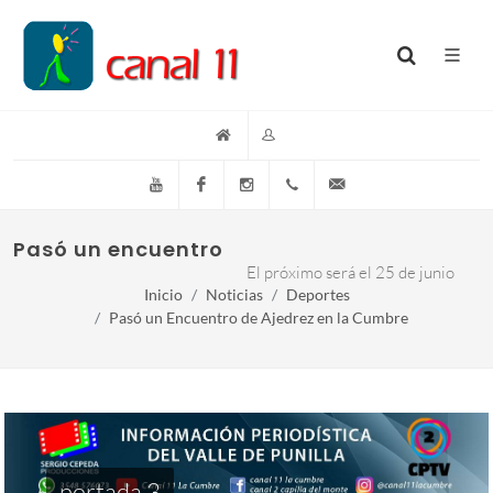
YouTube
Facebook
Instagram
(+54)(9)3548-576073
info@canal11lacumb
Pasó un encuentro de Ajedrez en La Cumb
El próximo será el 25 de junio
Inicio
Noticias
Deportes
Pasó un Encuentro de Ajedrez en la Cumbre
portada 3