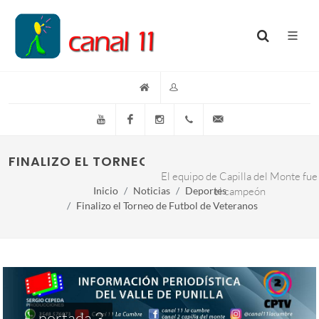
YouTube
Facebook
Instagram
(+54)(9)3548-576073
info@canal11lacumb
FINALIZO EL TORNEO DE FUTBOL DE "VETERA
El equipo de Capilla del Monte fue
Inicio
Noticias
Deportes
el campeón
Finalizo el Torneo de Futbol de Veteranos
portada 3