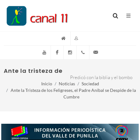
YouTube
Facebook
Instagram
(+54)(9)3548-576073
info@canal11lacumb
Ante la tristeza de los feligreses, el Padr
Predicó con la biblia y el bombo
Inicio
Noticias
Sociedad
Ante la Tristeza de los Feligreses, el Padre Aníbal se Despide de la
Cumbre