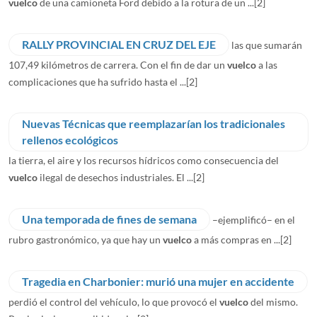
vuelco
de una camioneta Ford debido a la rotura de un ...
[2]
RALLY PROVINCIAL EN CRUZ DEL EJE
las que sumarán
107,49 kilómetros de carrera. Con el fin de dar un
vuelco
a las
complicaciones que ha sufrido hasta el ...
[2]
Nuevas Técnicas que reemplazarían los tradicionales
rellenos ecológicos
la tierra, el aire y los recursos hídricos como consecuencia del
vuelco
ilegal de desechos industriales. El ...
[2]
Una temporada de fines de semana
–ejemplificó– en el
rubro gastronómico, ya que hay un
vuelco
a más compras en ...
[2]
Tragedia en Charbonier: murió una mujer en accidente
perdió el control del vehículo, lo que provocó el
vuelco
del mismo.