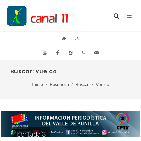
YouTube
Facebook
Instagram
(+54)(9)3548-576073
info@canal11lacumb
Buscar: vuelco
Inicio
Búsqueda
Buscar
Vuelco
portada 3