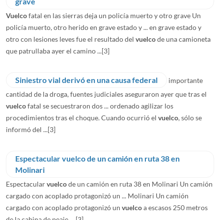
grave
Vuelco
fatal en las sierras deja un policía muerto y otro grave Un
policía muerto, otro herido en grave estado y ... en grave estado y
otro con lesiones leves fue el resultado del
vuelco
de una camioneta
que patrullaba ayer el camino ...
[3]
Siniestro vial derivó en una causa federal
importante
cantidad de la droga, fuentes judiciales aseguraron ayer que tras el
vuelco
fatal se secuestraron dos ... ordenado agilizar los
procedimientos tras el choque. Cuando ocurrió el
vuelco
, sólo se
informó del ...
[3]
Espectacular vuelco de un camión en ruta 38 en
Molinari
Espectacular
vuelco
de un camión en ruta 38 en Molinari Un camión
cargado con acoplado protagonizó un ... Molinari Un camión
cargado con acoplado protagonizó un
vuelco
a escasos 250 metros
de la cabina de peaje, ...
[3]