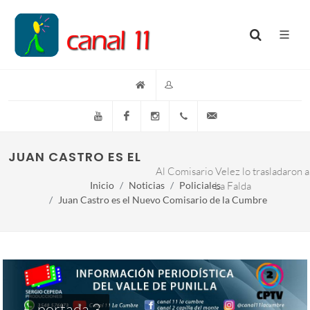
YouTube
Facebook
Instagram
(+54)(9)3548-576073
info@canal11lacumb
JUAN CASTRO ES EL NUEVO COMISARIO DE L
Al Comisario Velez lo trasladaron a
Inicio
Noticias
Policiales
La Falda
Juan Castro es el Nuevo Comisario de la Cumbre
portada 3