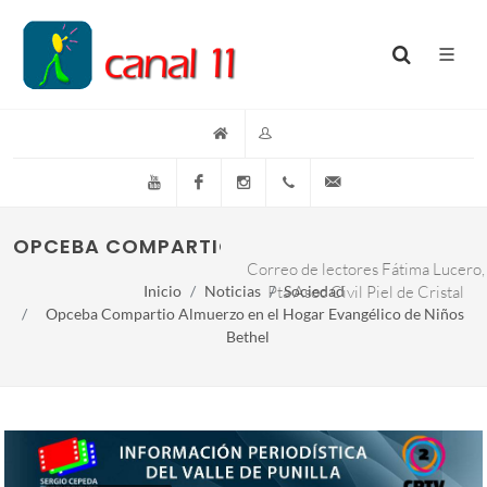
YouTube
Facebook
Instagram
(+54)(9)3548-576073
info@canal11lacumb
OPCEBA COMPARTIO ALMUERZO EN EL HOGAR
Correo de lectores Fátima Lucero,
Inicio
Noticias
Pta Asoc Civil Piel de Cristal
Sociedad
Opceba Compartio Almuerzo en el Hogar Evangélico de Niños
Bethel