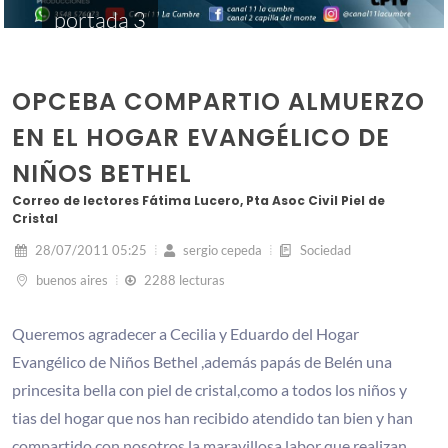
portada 3
OPCEBA COMPARTIO ALMUERZO
EN EL HOGAR EVANGÉLICO DE
NIÑOS BETHEL
Correo de lectores Fátima Lucero, Pta Asoc Civil Piel de
Cristal
28/07/2011 05:25
sergio cepeda
Sociedad
buenos aires
2288 lecturas
Queremos agradecer a Cecilia y Eduardo del Hogar
Evangélico de Niños Bethel ,además papás de Belén una
princesita bella con piel de cristal,como a todos los niños y
tias del hogar que nos han recibido atendido tan bien y han
compartido con nosotros la maravillosa labor que realizan