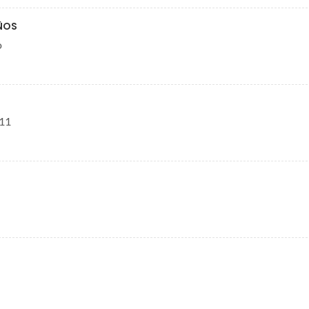
AÑOS
o
 11