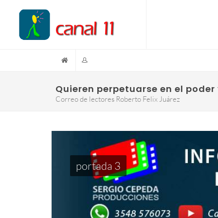
Quieren perpetuarse en el poder
Correo de lectores Roberto Felix Juárez
portada 3