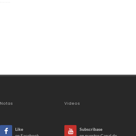
Notas
Videos
Like
Subscribase
en Facebook
en nuestro Canal de