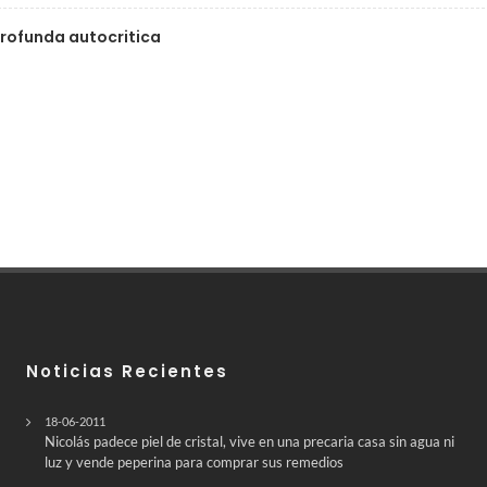
profunda autocritica
Noticias Recientes
18-06-2011
Nicolás padece piel de cristal, vive en una precaria casa sin agua ni
luz y vende peperina para comprar sus remedios