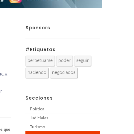
Sponsors
#Etiquetas
perpetuarse
poder
seguir
haciendo
negociados
 UCR
ir
Secciones
Política
Judiciales
Turismo
os que