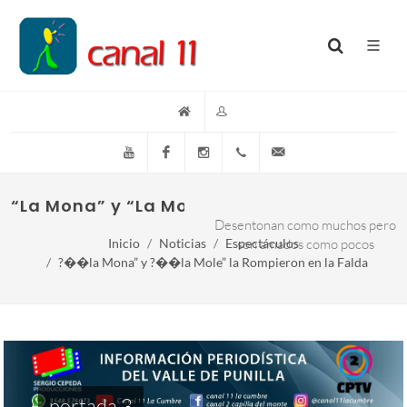
YouTube
Facebook
Instagram
(+54)(9)3548-576073
info@canal11lacumb
“La Mona” y “La Mole” la rompieron en La 
Desentonan como muchos pero
Inicio
Noticias
Espectáculos
son amados como pocos
?��la Mona” y ?��la Mole” la Rompieron en la Falda
portada 3