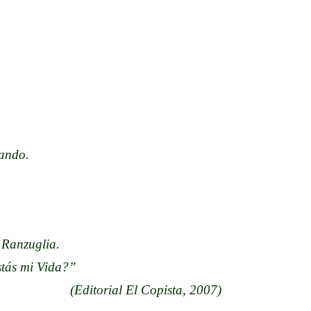
do.
glia.
mi Vida?”
Copista, 2007)