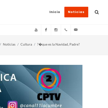
Inicio
Noticias
YouTube
Facebook
Instagram
(+54)(9)3548-576073
info@canal11lacum
Noticias
Cultura
?�que es la Navidad, Padre?