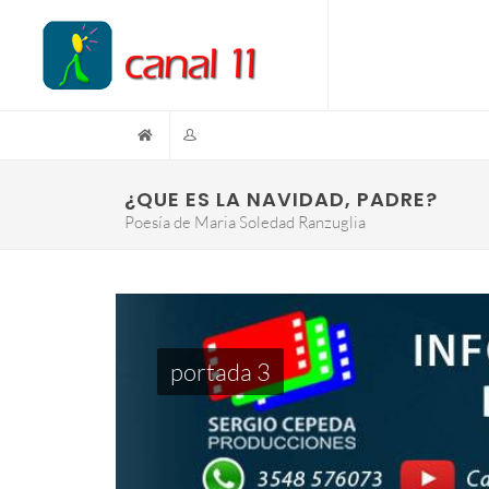
¿QUE ES LA NAVIDAD, PADRE?
Poesía de Maria Soledad Ranzuglia
portada 3