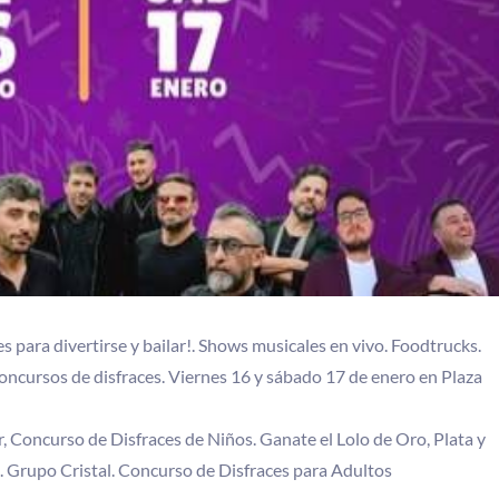
 para divertirse y bailar!. Shows musicales en vivo. Foodtrucks.
ncursos de disfraces. Viernes 16 y sábado 17 de enero en Plaza
, Concurso de Disfraces de Niños. Ganate el Lolo de Oro, Plata y
 Grupo Cristal. Concurso de Disfraces para Adultos