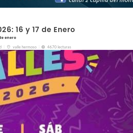
26: 16 y 17 de Enero
de enero
d
valle hermoso
4670 lecturas