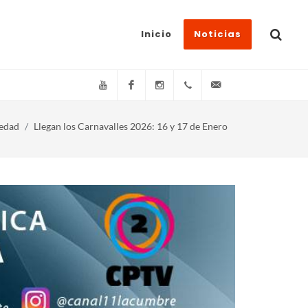
Inicio
Noticias
YouTube
Facebook
Instagram
(+54)(9)3548-576073
info@canal11lacum
edad
Llegan los Carnavalles 2026: 16 y 17 de Enero