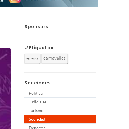
Sponsors
#Etiquetas
carnavalles
enero
Secciones
Política
Judiciales
Turismo
Sociedad
Deportes