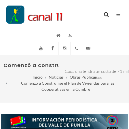
YouTube
Facebook
Instagram
(+54)(9)3548-576073
info@canal11lacumb
Comenzó a construirse el plan de viviend
Cada una tendrá un costo de 71 mil
Inicio
Noticias
Obras Públicas
pesos
Comenzó a Construirse el Plan de Viviendas para las
Cooperativas en la Cumbre