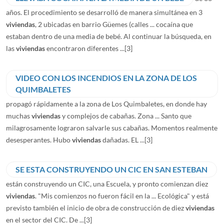
años. El procedimiento se desarrolló de manera simultánea en 3
viviendas
, 2 ubicadas en barrio Güemes (calles ... cocaína que
estaban dentro de una media de bebé. Al continuar la búsqueda, en
las
viviendas
encontraron diferentes ...
[3]
VIDEO CON LOS INCENDIOS EN LA ZONA DE LOS
QUIMBALETES
propagó rápidamente a la zona de Los Quimbaletes, en donde hay
muchas
viviendas
y complejos de cabañas. Zona ... Santo que
milagrosamente lograron salvarle sus cabañas. Momentos realmente
desesperantes. Hubo
viviendas
dañadas. EL ...
[3]
SE ESTA CONSTRUYENDO UN CIC EN SAN ESTEBAN
están construyendo un CIC, una Escuela, y pronto comienzan diez
viviendas
. "Mis comienzos no fueron fácil en la ... Ecológica" y está
previsto también el inicio de obra de construcción de diez
viviendas
en el sector del CIC. De ...
[3]