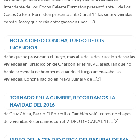
intendente de Los Cocos Celeste Furmston presentó ante ... de Los
Cocos Celeste Furmston presentó ante Canal 11 las siete
viviendas
construídas y que serán entregadas en unos ...
[3]
NOTA A DIEGO CONCHA, LUEGO DE LOS
INCENDIOS
daño que ha provocado el fuego, mas allá de la destrucción de varias
viviendas
en jurisdicción de Charbonier es muy ... aseguran que no
habia presencia de bomberos cuando el fuego amenazaba las
viviendas
. Concha nacido en Mayu Sumaj y de ...
[3]
TORNADO EN LA CUMBRE, RECORDAMOS LA
NAVIDAD DEL 2016
de Cruz Chica, Barrio El Potrerillo. También voló techos de chapas
de
viviendas
.Recordamos con el VIDEO DE CANAL 11. ...
[2]
VIDEO DEL INCENDIO CERCA DEL BASURAL DE SAN