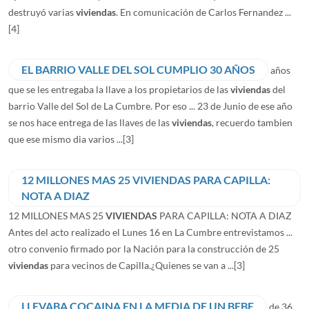
destruyó varias
viviendas
. En comunicación de Carlos Fernandez ...
[4]
EL BARRIO VALLE DEL SOL CUMPLIO 30 AÑOS
años
que se les entregaba la llave a los propietarios de las
viviendas
del
barrio Valle del Sol de La Cumbre. Por eso ... 23 de Junio de ese año
se nos hace entrega de las llaves de las
viviendas
, recuerdo tambien
que ese mismo dia varios ...
[3]
12 MILLONES MAS 25 VIVIENDAS PARA CAPILLA:
NOTA A DIAZ
12 MILLONES MAS 25
VIVIENDAS
PARA CAPILLA: NOTA A DIAZ
Antes del acto realizado el Lunes 16 en La Cumbre entrevistamos ...
otro convenio firmado por la Nación para la construcción de 25
viviendas
para vecinos de Capilla.¿Quienes se van a ...
[3]
LLEVABA COCAINA EN LA MEDIA DE UN BEBE
de 36