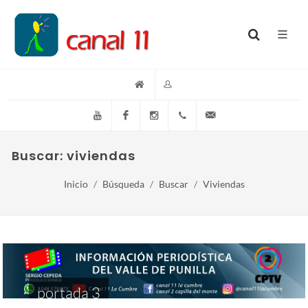
YouTube
Facebook
Instagram
(+54)(9)3548-576073
info@canal11lacumb
Buscar: viviendas
Inicio
Búsqueda
Buscar
Viviendas
portada 3