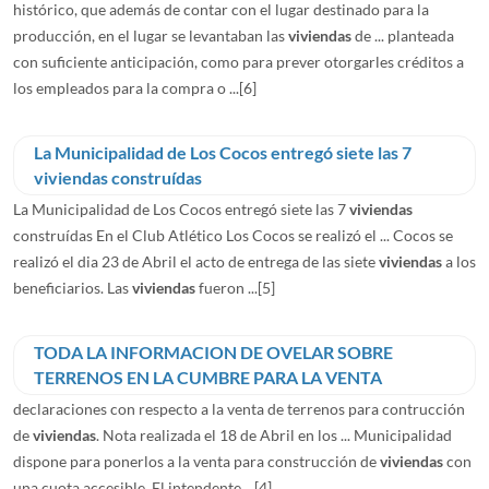
histórico, que además de contar con el lugar destinado para la
producción, en el lugar se levantaban las
viviendas
de ... planteada
con suficiente anticipación, como para prever otorgarles créditos a
los empleados para la compra o ...
[6]
La Municipalidad de Los Cocos entregó siete las 7
viviendas construídas
La Municipalidad de Los Cocos entregó siete las 7
viviendas
construídas En el Club Atlético Los Cocos se realizó el ... Cocos se
realizó el dia 23 de Abril el acto de entrega de las siete
viviendas
a los
beneficiarios. Las
viviendas
fueron ...
[5]
TODA LA INFORMACION DE OVELAR SOBRE
TERRENOS EN LA CUMBRE PARA LA VENTA
declaraciones con respecto a la venta de terrenos para contrucción
de
viviendas
. Nota realizada el 18 de Abril en los ... Municipalidad
dispone para ponerlos a la venta para construcción de
viviendas
con
una cuota accesible. El intendente ...
[4]