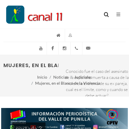
YouTube
Facebook
Instagram
(+54)(9)3548-576073
info@canal11lacumb
MUJERES, EN EL BLANCO DE LA VIOLENCIA
Conocido fue el caso del asesinato
Inicio
Noticias
de la española, muerta a causa de la
Judiciales
Mujeres, en el Blanco de la Violencia
violencia extrema de su ex pareja,
cual es el límite, como y cuando se
debe actuar?
portada 3