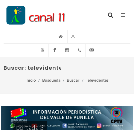
YouTube
Facebook
Instagram
(+54)(9)3548-576073
info@canal11lacumb
Buscar: televidentes
Inicio
Búsqueda
Buscar
Televidentes
portada 3