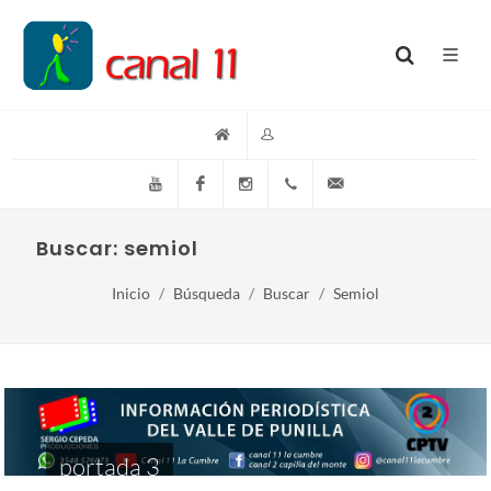
YouTube
Facebook
Instagram
(+54)(9)3548-576073
info@canal11lacumb
Buscar: semiol
Inicio
Búsqueda
Buscar
Semiol
portada 3