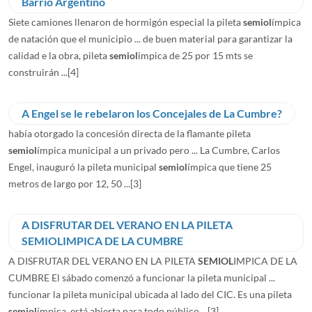
Barrio Argentino
Siete camiones llenaron de hormigón especial la pileta
semiol
ímpica
de natación que el municipio ... de buen material para garantizar la
calidad e la obra, pileta
semiol
impica de 25 por 15 mts se
construirán ...
[4]
A Engel se le rebelaron los Concejales de La Cumbre?
había otorgado la concesión directa de la flamante pileta
semiol
ímpica municipal a un privado pero ... La Cumbre, Carlos
Engel, inauguró la pileta municipal
semiol
ímpica que tiene 25
metros de largo por 12, 50 ...
[3]
A DISFRUTAR DEL VERANO EN LA PILETA
SEMIOLIMPICA DE LA CUMBRE
A DISFRUTAR DEL VERANO EN LA PILETA
SEMIOL
IMPICA DE LA
CUMBRE El sábado comenzó a funcionar la pileta municipal ...
funcionar la pileta municipal ubicada al lado del CIC. Es una pileta
semiol
ímpica, está abierta para todo público ...
[3]