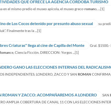
TIVIDADES QUE OFRECE LA AGENCIA CORDOBA TURISMO
a en el mismo predio el museo apícola, el museo greco-
roman
o, ...
[1]
ino de Los Cocos detenido por presunto abuso sexual
su pred
iuk”. Finalmente tras la ...
[1]
bres Criaturas" llega al cine de Capilla del Monte
Gral. $1500.-
Roman
ce, Ciencia Ficción. DIRECCION: Yorgos ...
[1]
NDERO GANO LAS ELECCIONES INTERNAS DEL RADICALISM
S INDEPENDIENTES. LONDERO, ZACCO Y SAN
ROMAN
CONFIRMAR
N ROMAN Y ZACCO: ACOMPAÑAREMOS A LONDERO
SAN
RO AMPLIA COBERTURA DE CANAL 11 CON LAS ELECCIONES INTERNA