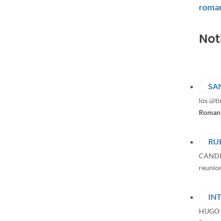
roma
Not
SA
los últ
Roman
RU
CAND
reunio
IN
HUGO 