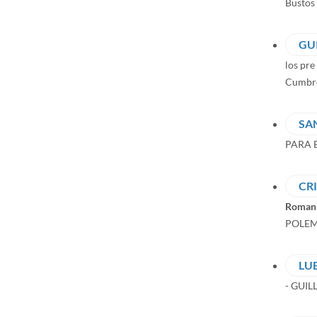
Bustos 
GU
los pre
Cumbre
SA
PARA E
CR
Roman
POLEM
LU
- GUI