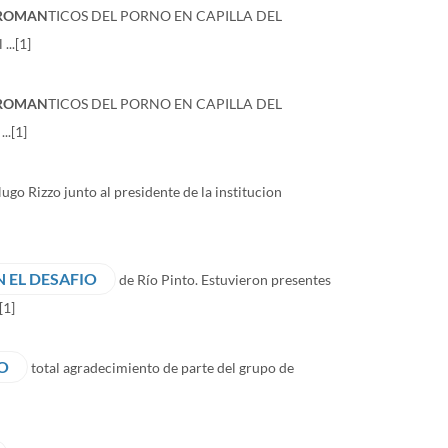
ROMAN
TICOS DEL PORNO EN CAPILLA DEL
...
[1]
ROMAN
TICOS DEL PORNO EN CAPILLA DEL
..
[1]
ugo Rizzo junto al presidente de la institucion
 EL DESAFIO
de Río Pinto. Estuvieron presentes
[1]
TO
total agradecimiento de parte del grupo de