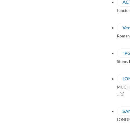
AC
funcion
Vec
Roman
"Po
Stone.
LO
MUCHO
...
[1]
SA
LONDE