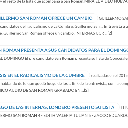
y el resto de la lista que acompaña a San
Roman
.MIRA EL VIDEO NUEVAS
ILLERMO SAN ROMAN OFRECE UN CAMBIO
GUILLERMO S
 candidatos del radicalismo de La Cumbre. Guillermo San ... Entrevista a 
. Guillermo San
Roman
ofrece un cambio. INTERNAS UCR ...
[2]
N ROMAN PRESENTA A SUS CANDIDATOS PARA EL DOMING
L DOMINGO El pre candidato San
Roman
presenta su lista de Concejales 
ISIS EN EL RADICALISMO DE LA CUMBRE
realizadas en el 201
hablando de lo que quedó luego de los ... link de la entrevista, con la
ICO AUDIO DE SAN
ROMAN
GRABADO EN ...
[2]
EGO DE LAS INTERNAS, LONDERO PRESENTO SU LISTA
TIT
LLERMO SAN
ROMAN
4 - EDITH VALERIA TULIAN 5 - ZACCO EDUARDO 6 