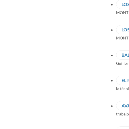
LO
MONTE L
LO
MONTE 
BA
Guille
EL
la técn
AV
trabajo