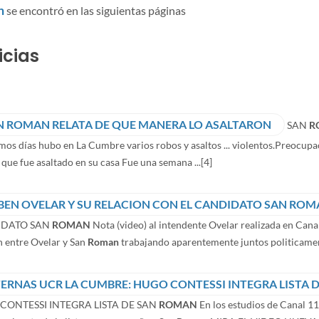
n
se encontró en las siguientas páginas
icias
N ROMAN RELATA DE QUE MANERA LO ASALTARON
SAN
R
imos días hubo en La Cumbre varios robos y asaltos ... violentos.Preocup
que fue asaltado en su casa Fue una semana ...
[4]
BEN OVELAR Y SU RELACION CON EL CANDIDATO SAN RO
IDATO SAN
ROMAN
Nota (video) al intendente Ovelar realizada en Canal
n entre Ovelar y San
Roman
trabajando aparentemente juntos politicament
TERNAS UCR LA CUMBRE: HUGO CONTESSI INTEGRA LISTA 
CONTESSI INTEGRA LISTA DE SAN
ROMAN
En los estudios de Canal 11: