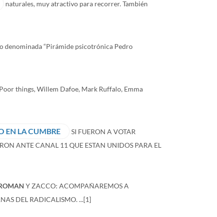
naturales, muy atractivo para recorrer. También
io denominada “Pirámide psicotrónica Pedro
 Poor things, Willem Dafoe, Mark Ruffalo, Emma
O EN LA CUMBRE
SI FUERON A VOTAR
ON ANTE CANAL 11 QUE ESTAN UNIDOS PARA EL
ROMAN
Y ZACCO: ACOMPAÑAREMOS A
S DEL RADICALISMO. ...
[1]