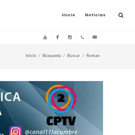
Inicio
Noticias
YouTube
Facebook
Instagram
(+54)(9)3548-576073
info@canal11lacum
Inicio
Búsqueda
Buscar
Roman