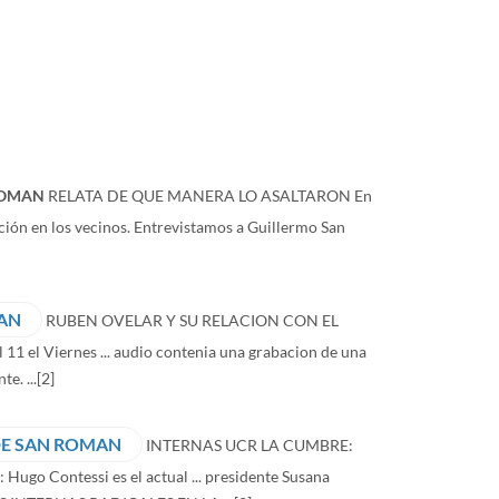
OMAN
RELATA DE QUE MANERA LO ASALTARON En
ación en los vecinos. Entrevistamos a Guillermo San
MAN
RUBEN OVELAR Y SU RELACION CON EL
 11 el Viernes ... audio contenia una grabacion de una
e. ...
[2]
DE SAN ROMAN
INTERNAS UCR LA CUMBRE:
 Hugo Contessi es el actual ... presidente Susana