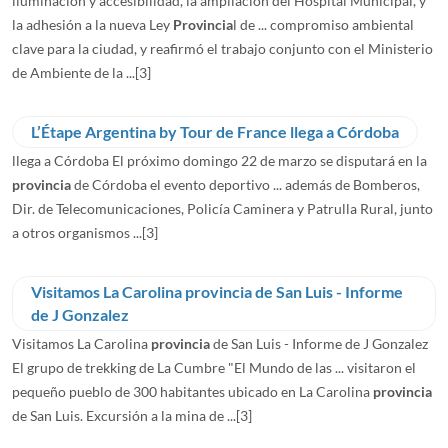
iluminación y accesibilidad, la ampliación del Hospital Municipal, y
la adhesión a la nueva Ley
Provincia
l de ... compromiso ambiental
clave para la ciudad, y reafirmó el trabajo conjunto con el Ministerio
de Ambiente de la ...
[3]
L’Étape Argentina by Tour de France llega a Córdoba
llega a Córdoba El próximo domingo 22 de marzo se disputará en la
provincia
de Córdoba el evento deportivo ... además de Bomberos,
Dir. de Telecomunicaciones, Policía Caminera y Patrulla Rural, junto
a otros organismos ...
[3]
Visitamos La Carolina provincia de San Luis - Informe
de J Gonzalez
Visitamos La Carolina
provincia
de San Luis - Informe de J Gonzalez
El grupo de trekking de La Cumbre "El Mundo de las ... visitaron el
pequeño pueblo de 300 habitantes ubicado en La Carolina
provincia
de San Luis. Excursión a la mina de ...
[3]