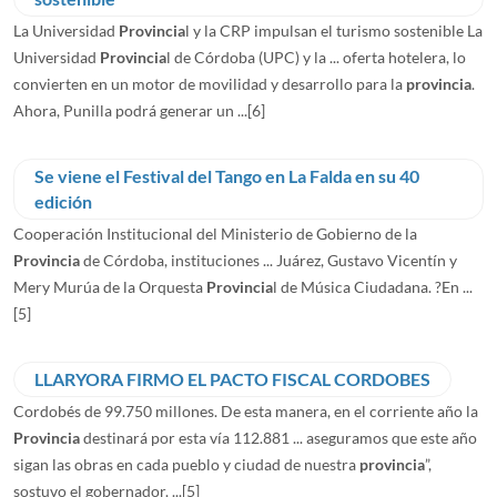
La Universidad
Provincia
l y la CRP impulsan el turismo sostenible La
Universidad
Provincia
l de Córdoba (UPC) y la ... oferta hotelera, lo
convierten en un motor de movilidad y desarrollo para la
provincia
.
Ahora, Punilla podrá generar un ...
[6]
Se viene el Festival del Tango en La Falda en su 40
edición
Cooperación Institucional del Ministerio de Gobierno de la
Provincia
de Córdoba, instituciones ... Juárez, Gustavo Vicentín y
Mery Murúa de la Orquesta
Provincia
l de Música Ciudadana. ?️En ...
[5]
LLARYORA FIRMO EL PACTO FISCAL CORDOBES
Cordobés de 99.750 millones. De esta manera, en el corriente año la
Provincia
destinará por esta vía 112.881 ... aseguramos que este año
sigan las obras en cada pueblo y ciudad de nuestra
provincia
”,
sostuvo el gobernador. ...
[5]