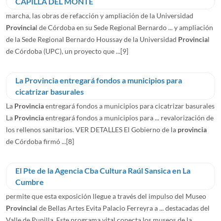
CAPILLA DEL MONTE
marcha, las obras de refacción y ampliación de la Universidad
Provincia
l de Córdoba en su Sede Regional Bernardo ... y ampliación
de la Sede Regional Bernardo Houssay de la Universidad
Provincia
l
de Córdoba (UPC), un proyecto que ...
[9]
La Provincia entregará fondos a municipios para
cicatrizar basurales
La
Provincia
entregará fondos a municipios para cicatrizar basurales
La
Provincia
entregará fondos a municipios para ... revalorización de
los rellenos sanitarios. VER DETALLES El Gobierno de la
provincia
de Córdoba firmó ...
[8]
El Pte de la Agencia Cba Cultura Raúl Sansica en La
Cumbre
permite que esta exposición llegue a través del impulso del Museo
Provincia
l de Bellas Artes Evita Palacio Ferreyra a ... destacadas del
Valle de Punilla. Este programa vital conecta los museos de la