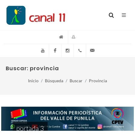
YouTube
Facebook
Instagram
(+54)(9)3548-576073
info@canal11lacumb
Buscar: provincia
Inicio
Búsqueda
Buscar
Provincia
portada 3