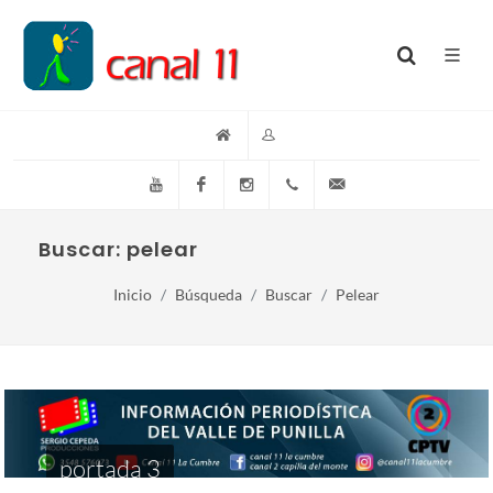
YouTube
Facebook
Instagram
(+54)(9)3548-576073
info@canal11lacumb
Buscar: pelear
Inicio
Búsqueda
Buscar
Pelear
portada 3