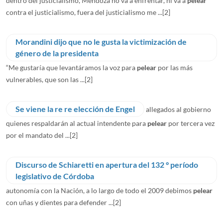
dentro del justicialismo, Mendoza no va a enfrentar, ni va a
pelear
contra el justicialismo, fuera del justicialismo me ...
[2]
Morandini dijo que no le gusta la victimización de
género de la presidenta
“Me gustaría que levantáramos la voz para
pelear
por las más
vulnerables, que son las ...
[2]
Se viene la re re elección de Engel
allegados al gobierno
quienes respaldarán al actual intendente para
pelear
por tercera vez
por el mandato del ...
[2]
Discurso de Schiaretti en apertura del 132 ° período
autonomía con la Nación, a lo largo de todo el 2009 debimos
pelear
con uñas y dientes para defender ...
[2]