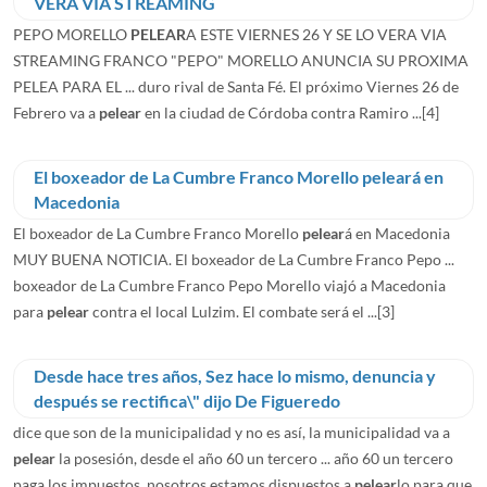
VERA VIA STREAMING
PEPO MORELLO
PELEAR
A ESTE VIERNES 26 Y SE LO VERA VIA
STREAMING FRANCO "PEPO" MORELLO ANUNCIA SU PROXIMA
PELEA PARA EL ... duro rival de Santa Fé. El próximo Viernes 26 de
Febrero va a
pelear
en la ciudad de Córdoba contra Ramiro ...
[4]
El boxeador de La Cumbre Franco Morello peleará en
Macedonia
El boxeador de La Cumbre Franco Morello
pelear
á en Macedonia
MUY BUENA NOTICIA. El boxeador de La Cumbre Franco Pepo ...
boxeador de La Cumbre Franco Pepo Morello viajó a Macedonia
para
pelear
contra el local Lulzim. El combate será el ...
[3]
Desde hace tres años, Sez hace lo mismo, denuncia y
después se rectifica\" dijo De Figueredo
dice que son de la municipalidad y no es así, la municipalidad va a
pelear
la posesión, desde el año 60 un tercero ... año 60 un tercero
paga los impuestos, nosotros estamos dispuestos a
pelear
lo para que