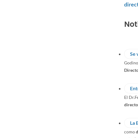
direc
Not
Se 
Godino
Direct
Ent
El Dr.F
directo
La 
como
d