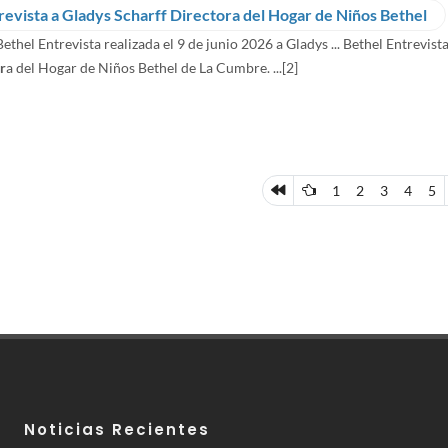
revista a Gladys Scharff Directora del Hogar de Niños Bethel
ethel Entrevista realizada el 9 de junio 2026 a Gladys ... Bethel Entrevist
r
a del Hogar de Niños Bethel de La Cumbre. ...
[2]
1
2
3
4
5
Noticias Recientes