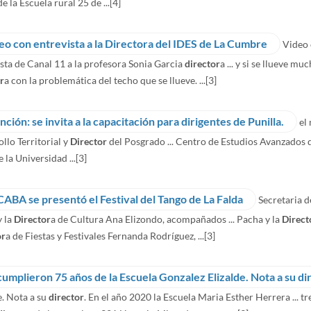
de la Escuela rural 25 de ...
[4]
eo con entrevista a la Directora del IDES de La Cumbre
Video 
sta de Canal 11 a la profesora Sonia Garcia
director
a ... y si se llueve 
r
a con la problemática del techo que se llueve. ...
[3]
nción: se invita a la capacitación para dirigentes de Punilla.
el
llo Territorial y
Director
del Posgrado ... Centro de Estudios Avanzados
la Universidad ...
[3]
CABA se presentó el Festival del Tango de La Falda
Secretaria 
y la
Director
a de Cultura Ana Elizondo, acompañados ... Pacha y la
Direct
or
a de Fiestas y Festivales Fernanda Rodríguez, ...
[3]
cumplieron 75 años de la Escuela Gonzalez Elizalde. Nota a su di
e. Nota a su
director
. En el año 2020 la Escuela Maria Esther Herrera ... tr