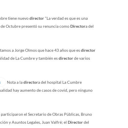
mbre tiene nuevo
director
"La verdad es que es una
19 de Octubre presentó su renuncia como
Director
a del
istamos a Jorge Olmos que hace 43 años que es
director
alidad de La Cumbre y también es
director
de varios
s
Nota a la
director
a del hospital La Cumbre
ctualidad hay aumento de casos de covid, pero ninguno
participaron el Secretario de Obras Públicas, Bruno
ación y Asuntos Legales, Juan Valfré; el
Director
del