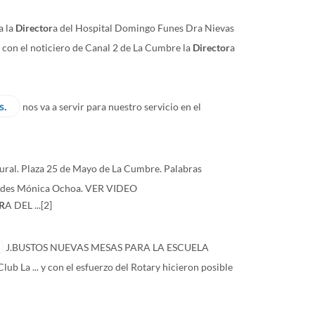
a la
Director
a del Hospital Domingo Funes Dra Nievas
ta con el noticiero de Canal 2 de La Cumbre la
Director
a
s.
nos va a servir para nuestro servicio en el
ural. Plaza 25 de Mayo de La Cumbre. Palabras
ourdes Mónica Ochoa. VER VIDEO
R
A DEL ...
[2]
J.BUSTOS NUEVAS MESAS PARA LA ESCUELA
ub La ... y con el esfuerzo del Rotary hicieron posible