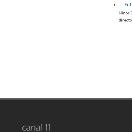
Ent
Niños B
directo