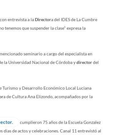
con entrevista a la
Director
a del IDES de La Cumbre
mucho tenemos que suspender la clase" expresa la
 mencionado seminario a cargo del especialista en
 de la Universidad Nacional de Córdoba y
director
del
de Turismo y Desarrollo Económico Local Luciana
or
a de Cultura Ana Elizondo, acompañados por la
rector.
cumplieron 75 años de la Escuela Gonzalez
es dias de actos y celebraciones. Canal 11 entrevistó al