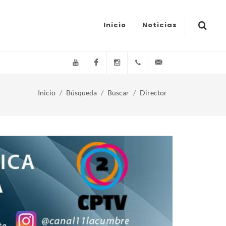
Inicio
Noticias
YouTube
Facebook
Instagram
(+54)(9)3548-576073
info@canal11lacum
Inicio
Búsqueda
Buscar
Director