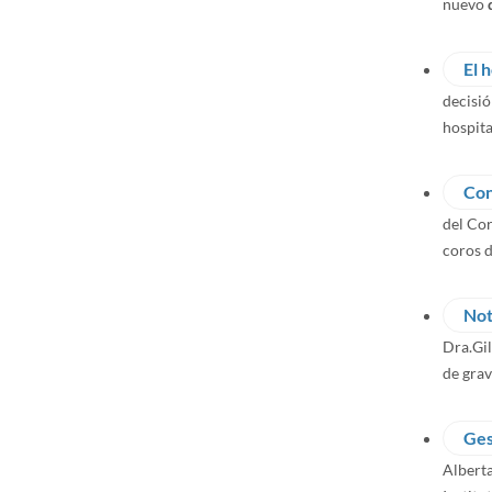
nuevo
El 
decisió
hospita
Con
del Cor
coros d
Not
Dra.Gil
de gra
Ges
Alberta