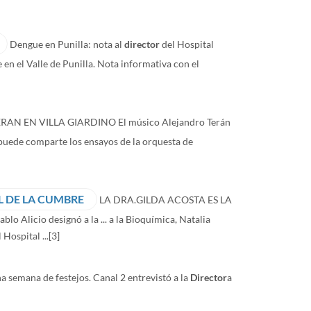
Dengue en Punilla: nota al
director
del Hospital
e en el Valle de Punilla. Nota informativa con el
RAN EN VILLA GIARDINO El músico Alejandro Terán
 puede comparte los ensayos de la orquesta de
L DE LA CUMBRE
LA DRA.GILDA ACOSTA ES LA
Alicio designó a la ... a la Bioquímica, Natalia
 Hospital ...
[3]
 semana de festejos. Canal 2 entrevistó a la
Director
a