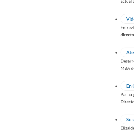
actual 
Vid
Entrevi
directo
Ate
Desarro
MBA de 
En 
Pacha 
Direct
Se 
Elizald