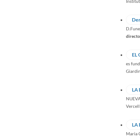
Institut
Den
D.Funes
directo
EL
es fun
Giardin
LA
NUEV
Vercell
LA
Maria G