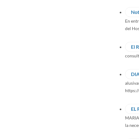
Not
En entr
del Hos
El 
consult
DI
alusiva
https:
EL
MARIA
la nece