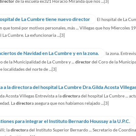
director
de la escuela ex321 Horacio Miranda que nos ...
[3]
hospital de La Cumbre tiene nuevo director
El hospital de La Cu
n que tomé por motivos personales, más ... Villegas que hoy Miercoles 
l La Cumbre. La exfuncionaria ...
[3]
ciertos de Navidad en La Cumbre y en la zona.
la zona. Entrev
o de la Municipalidad de La Cumbre y ...
director
del Coro de la Municip
e localidades del norte de ...
[3]
a a la directora del hospital La Cumbre Dra.Gilda Acosta Villega
da Acosta Villegas Entrevista a la
director
a del hospital La Cumbre ... a
vedad. La
director
a asegura que nos habíamos relajado ...
[3]
tiones para integrar el Instituto Bernardo Houssay a la U.P.C.
lli; la
director
a del Instituto Superior Bernardo ... Secretario de Coordin