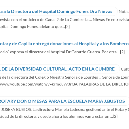
a a la Directora del Hospital Domingo Funes Dra Nievas
Nota 
evista con el noticiero de Canal 2 de La Cumbre la ... Nievas En entrevis
pital Domingo Funes adelantó que ...
[2]
Rotary de Capilla entregó donaciones al Hospital y a los Bombero
orio" expresa el
director
del hospital Dr.Gerardo Guerra. Por otra ...
[2]
A DE LA DIVERSIDAD CULTURAL, ACTO EN LA CUMBRE
Cult
s de la
director
a del Colegio Nuestra Señora de Lourdes ... Señora de L
//www.youtube.com/watch?v=krm6uvv3rQA PALABRAS DE LA
DIRECTO
 ROTARY DONO MESAS PARA LA ESCUELA MARIA J.BUSTOS
 JOSEFA BUSTOS. La
director
a Mariela Ledesma gestionó ante el Rotary Cl
sidad de la
director
a, y desde ahora los alumnos van a estar un ...
[2]