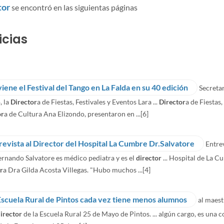
tor
se encontró en las siguientas páginas
icias
viene el Festival del Tango en La Falda en su 40 edición
Secreta
, la
Director
a de Fiestas, Festivales y Eventos Lara ...
Director
a de Fiestas
or
a de Cultura Ana Elizondo, presentaron en ...
[6]
revista al Director del Hospital La Cumbre Dr.Salvatore
Entrev
ernando Salvatore es médico pediatra y es el
director
... Hospital de La 
r
a Dra Gilda Acosta Villegas. "Hubo muchos ...
[4]
Escuela Rural de Pintos cada vez tiene menos alumnos
al maest
irector
de la Escuela Rural 25 de Mayo de Pintos. ... algún cargo, es una 