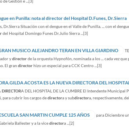
o de Gestión e ...
[3]
gue en Punilla: nota al director del Hospital D.Funes, Dr.Sierra
, Dr.Sierra Situación con el dengue en el Valle de Punilla. ... con el dengu
r
del Hospital Domingo Funes Dr.Julio Sierra ...
[3]
 GRAN MUSICO ALEJANDRO TERAN EN VILLA GIARDINO
TE
dador y
director
de la orquesta Hypnofón, nominada a los ... cada vez que
o. El gran
director
hizo un especial para CCK Centro ...
[3]
 DRA.GILDA ACOSTA ES LA NUEVA DIRECTORA DEL HOSPITA
A
DIRECTOR
A DEL HOSPITAL DE LA CUMBRE El Intendente Municipal Pablo 
i, para cubrir los cargos de
director
a y sub
director
a, respectivamente, del
 ESCUELA SAN MARTIN CUMPLE 125 AÑOS
para Diciembre una
abriela Ballester y a la vice
director
a ...
[2]