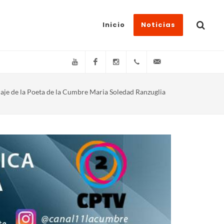
Inicio
Noticias
YouTube
Facebook
Instagram
(+54)(9)3548-576073
info@canal11lacum
je de la Poeta de la Cumbre Maria Soledad Ranzuglia