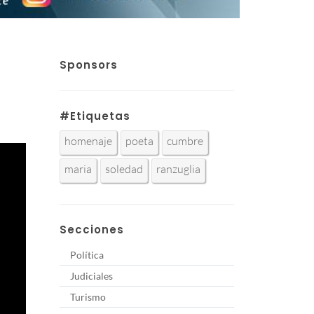
Sponsors
#Etiquetas
homenaje
poeta
cumbre
maria
soledad
ranzuglia
Secciones
Política
Judiciales
Turismo