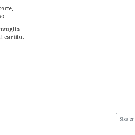
parte,
no.
nzuglia
i cariño.
Siguie