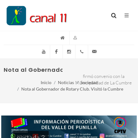
YouTube
Facebook
Instagram
(+54)(9)3548-576073
info@canal11lacumb
Nota al Gobernador de Rotary club. Visitó
firmó convenio con la
Inicio
Noticias
Municipalidad de La Cumbre
Sociedad
Nota al Gobernador de Rotary Club. Visitó la Cumbre
portada 3