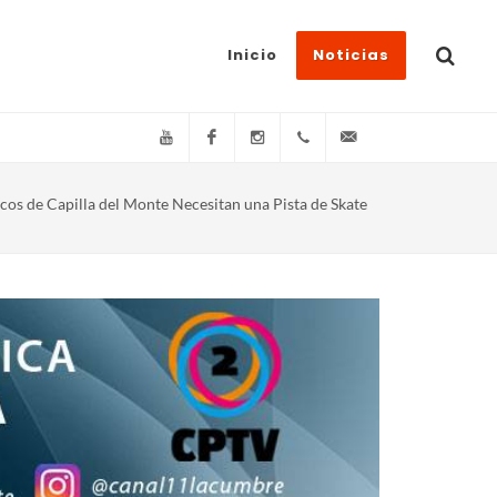
Inicio
Noticias
YouTube
Facebook
Instagram
(+54)(9)3548-576073
info@canal11lacum
cos de Capilla del Monte Necesitan una Pista de Skate