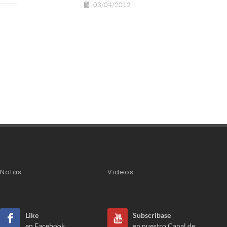
03/04/2012
Notas
Videos
Like
Subscribase
en Facebook
en nuestro Canal de