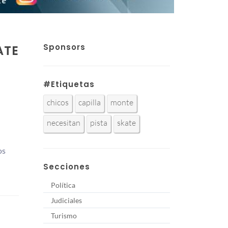
Sponsors
ATE
#Etiquetas
chicos
capilla
monte
necesitan
pista
skate
os
Secciones
Política
Judiciales
Turismo