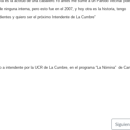
ta es la actitud de una caballero.
Yo antes me sumé a un Partido Vecinal (lid
e ninguna interna, pero esto fue en el 2007, y hoy otra es la historia, tengo
entes y quiero ser el próximo Intendente de La Cumbre”
to a intendente por la UCR de La Cumbre, en el programa “La Nómina” de
Can
Siguie