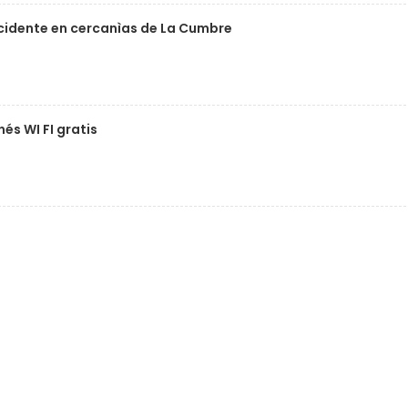
ccidente en cercanìas de La Cumbre
és WI FI gratis