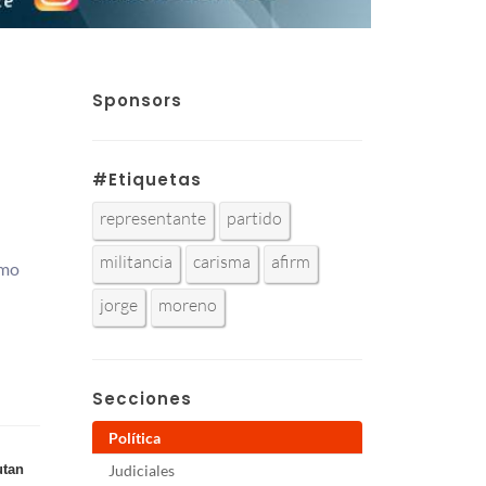
Sponsors
#Etiquetas
representante
partido
militancia
carisma
afirm
smo
jorge
moreno
Secciones
Política
utan
Judiciales