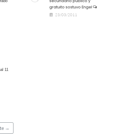
secundario público y
erado
gratuito sostuvo Engel
23/03/2011
al 11
nte →