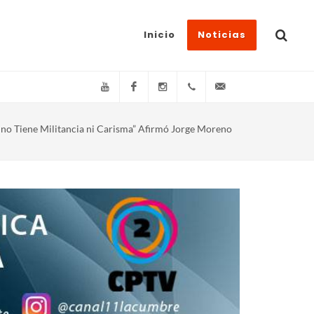
Inicio
Noticias
YouTube
Facebook
Instagram
(+54)(9)3548-576073
info@canal11lacum
 Jorge Moreno
no Tiene Militancia ni Carisma” Afirmó Jorge Moreno