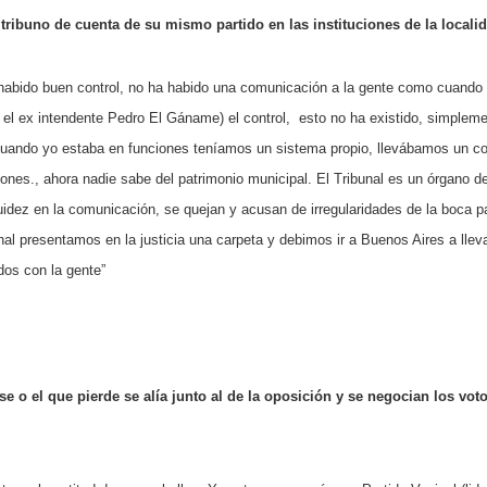
tribuno de cuenta de su mismo partido en las instituciones de la locali
habido buen control, no ha habido una comunicación a la gente como cuando
l ex intendente Pedro El Gáname) el control,
esto no ha existido, simplem
cuando yo estaba en funciones teníamos un sistema propio, llevábamos un co
iones., ahora nadie sabe del patrimonio municipal.
El Tribunal es un órgano d
uidez en la comunicación, se quejan y acusan de irregularidades de la boca p
al presentamos en la justicia una carpeta y debimos ir a Buenos Aires a llev
os con la gente”
se o el que pierde se alía junto al de la oposición y se negocian los vot