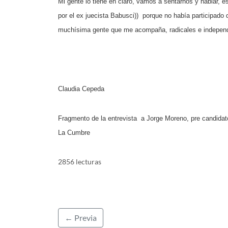
Mi gente lo tiene en claro, vamos a sentarnos y hablar, es
por el ex juecista Babusci))
porque no había participado d
muchísima gente que me acompaña, radicales e independi
Claudia Cepeda
Fragmento de la entrevista
a Jorge Moreno, pre candida
La Cumbre
2856 lecturas
← Previa