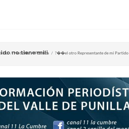
tido no tiene militancia ni carisma” afirmó
nicio
Noticias
Política
?��el otro Representante de mi Partido 