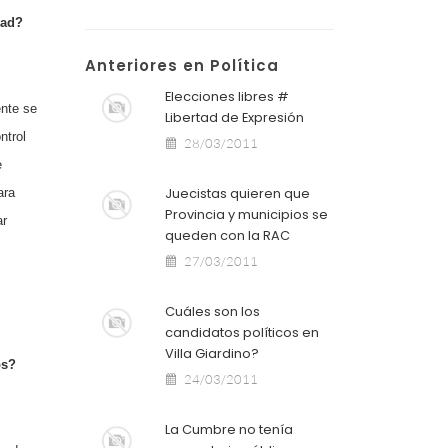
dad?
Anteriores en Política
Elecciones libres #
ente se
Libertad de Expresión
ntrol
28/03/2011
e
Juecistas quieren que
ara
Provincia y municipios se
ar
queden con la RAC
27/03/2011
Cuáles son los
candidatos políticos en
Villa Giardino?
os?
24/03/2011
La Cumbre no tenía