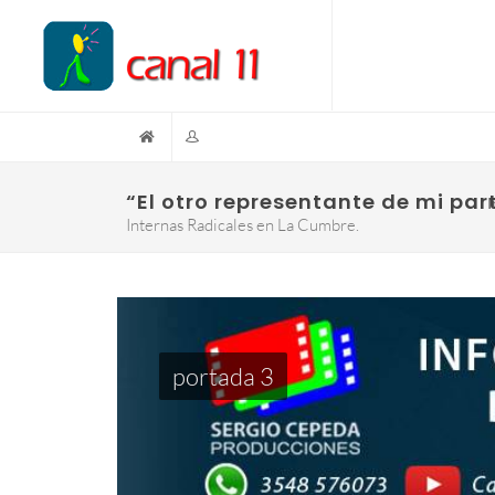
“El otro representante de mi par
I
Internas Radicales en La Cumbre.
portada 3