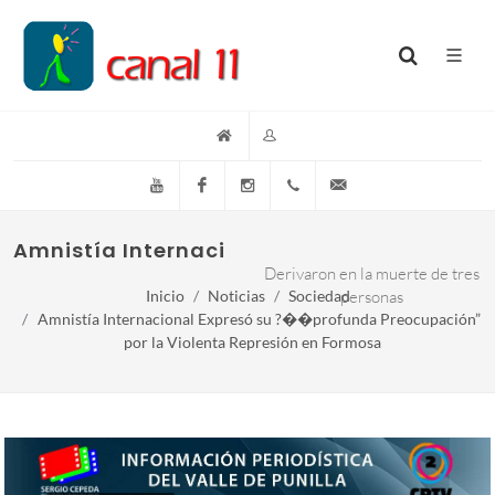
YouTube
Facebook
Instagram
(+54)(9)3548-576073
info@canal11lacumb
Amnistía Internacional expresó su “profu
Derivaron en la muerte de tres
Inicio
Noticias
Sociedad
personas
Amnistía Internacional Expresó su ?��profunda Preocupación”
por la Violenta Represión en Formosa